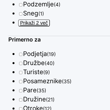
Podzemlje
(4)
Sneg
(1)
Prikaži 2 več
Primerno za
Podjetja
(19)
Družbe
(40)
Turiste
(9)
Posameznike
(35)
Pare
(35)
Družine
(21)
Otroke
(12)