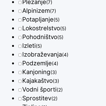
Plezanje
(7)
Alpinizem
(7)
Potapljanje
(5)
Lokostrelstvo
(5)
Pohodništvo
(5)
Izleti
(5)
Izobraževanja
(4)
Podzemlje
(4)
Kanjoning
(3)
Kajakaštvo
(3)
Vodni športi
(2)
Sprostitev
(2)