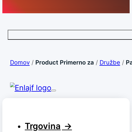
Domov
/
Product Primerno za
/
Družbe
/
P
Trgovina