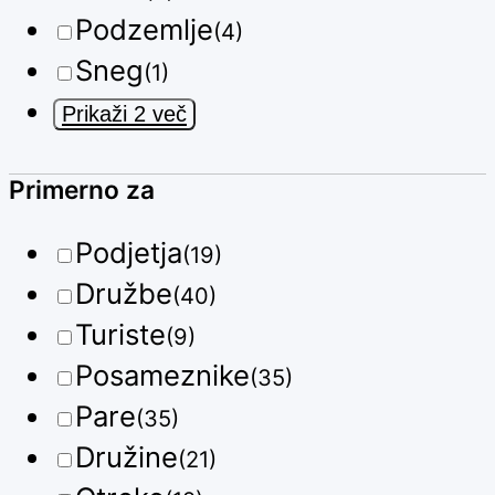
Podzemlje
(4)
Sneg
(1)
Prikaži 2 več
Primerno za
Podjetja
(19)
Družbe
(40)
Turiste
(9)
Posameznike
(35)
Pare
(35)
Družine
(21)