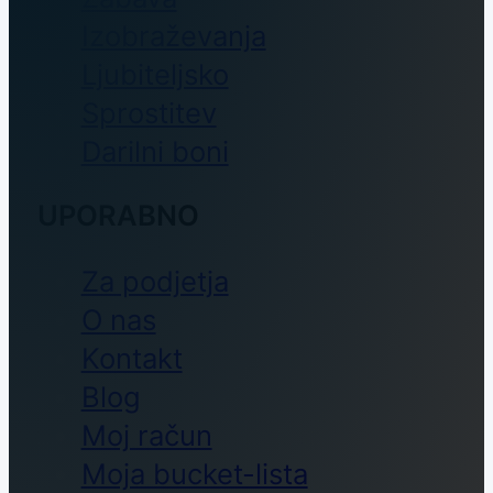
Izobraževanja
Ljubiteljsko
Sprostitev
Darilni boni
UPORABNO
Za podjetja
O nas
Kontakt
Blog
Moj račun
Moja bucket-lista