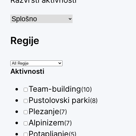
Regije
Aktivnosti
Team-building
(10)
Pustolovski parki
(8)
Plezanje
(7)
Alpinizem
(7)
Potapljanje
(5)