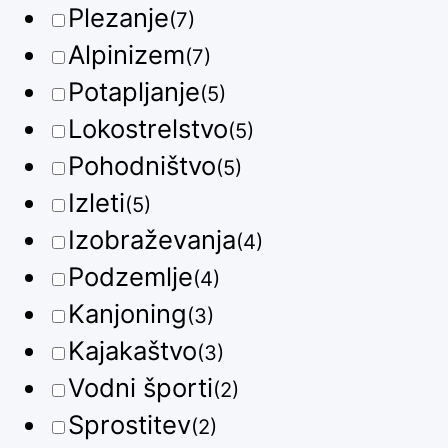
Plezanje
(7)
Alpinizem
(7)
Potapljanje
(5)
Lokostrelstvo
(5)
Pohodništvo
(5)
Izleti
(5)
Izobraževanja
(4)
Podzemlje
(4)
Kanjoning
(3)
Kajakaštvo
(3)
Vodni športi
(2)
Sprostitev
(2)