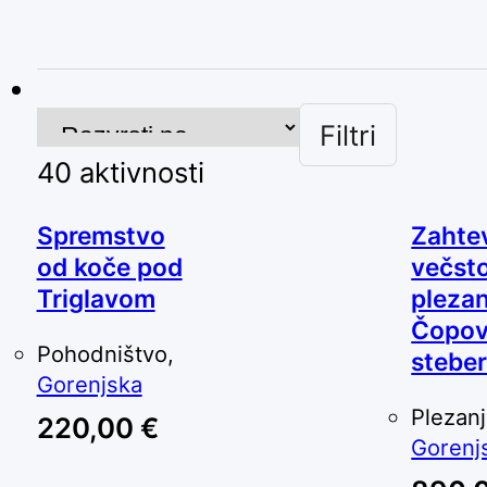
Filtri
40
aktivnosti
Spremstvo
Zahte
od koče pod
večst
Triglavom
plezan
Čopo
Pohodništvo,
stebe
Gorenjska
Plezanj
220,00
€
Gorenj