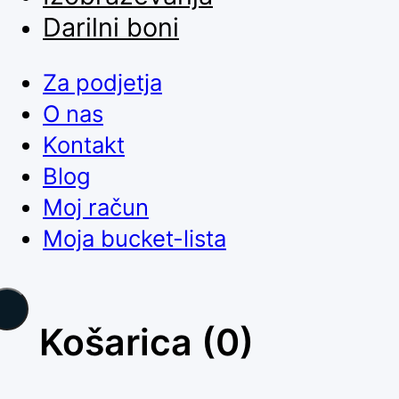
Darilni boni
Za podjetja
O nas
Kontakt
Blog
Moj račun
Moja bucket-lista
Košarica
(0)