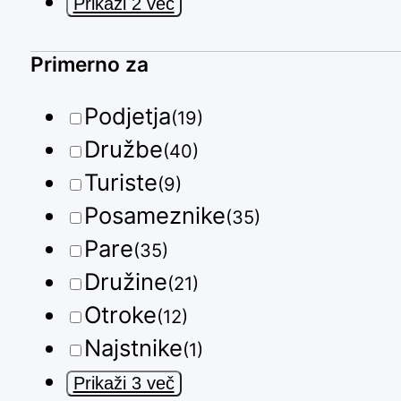
Prikaži 2 več
Primerno za
Podjetja
(19)
Družbe
(40)
Turiste
(9)
Posameznike
(35)
Pare
(35)
Družine
(21)
Otroke
(12)
Najstnike
(1)
Prikaži 3 več