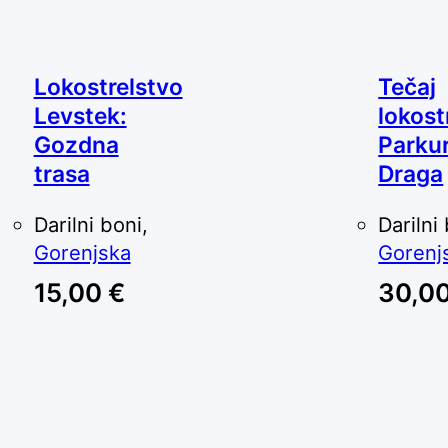
Lokostrelstvo
Tečaj
Levstek:
lokost
Gozdna
Parku
trasa
Draga
Darilni boni,
Darilni
Gorenjska
Gorenj
15,00
€
30,0