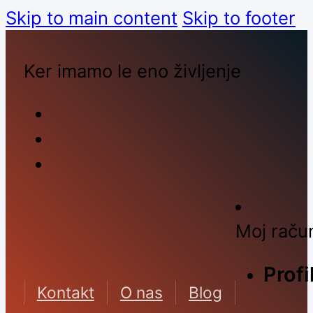
Skip to main content
Skip to footer
Ker imamo le eno življenje
Moj raču
Profi
Kontakt
O nas
Blog