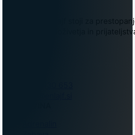
Skupnost Enlajf stoji za prestopanj
nepozabna doživetja in prijateljstv
KONTAKT
Enlajf, Vid Tutek s.p., Tuškova
ulica 17, 2000 Maribor
00386 (0)30 653
293
info@enlajf.si
TRGOVINA
Adrenalin
Zabava