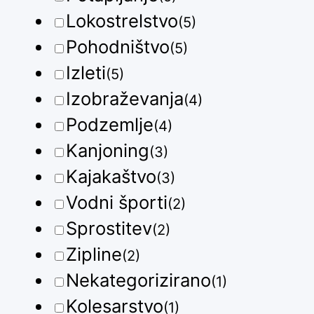
Lokostrelstvo
(5)
Pohodništvo
(5)
Izleti
(5)
Izobraževanja
(4)
Podzemlje
(4)
Kanjoning
(3)
Kajakaštvo
(3)
Vodni športi
(2)
Sprostitev
(2)
Zipline
(2)
Nekategorizirano
(1)
Kolesarstvo
(1)