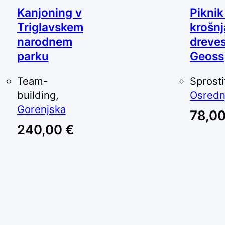
Kanjoning v
Piknik
Triglavskem
krošn
narodnem
dreve
parku
Geoss
Team-
Sprosti
building,
Osredn
Gorenjska
78,0
240,00
€