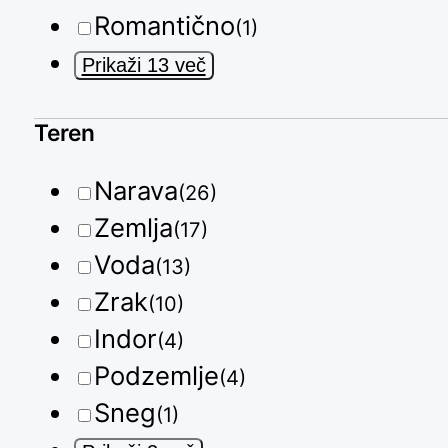
Romantično
(1)
Prikaži 13 več
Teren
Narava
(26)
Zemlja
(17)
Voda
(13)
Zrak
(10)
Indor
(4)
Podzemlje
(4)
Sneg
(1)