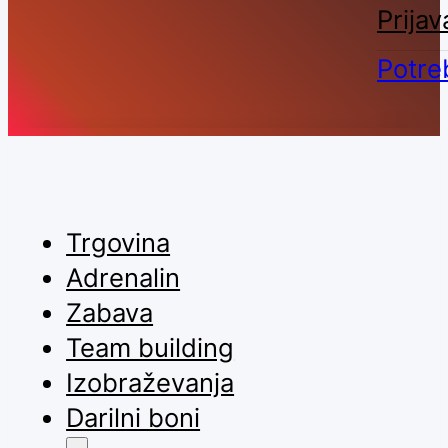
Prijav
Potre
Trgovina
Adrenalin
Zabava
Team building
Izobraževanja
Darilni boni