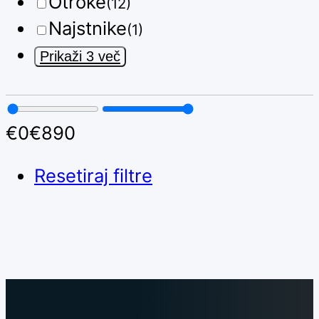
Otroke
(12)
Najstnike
(1)
Prikaži 3 več
€
0
€
890
Resetiraj filtre