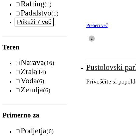
Rafting
(1)
Padalstvo
(1)
Prikaži 7 več
Preberi več
Teren
Narava
(16)
Pustolovski pa
Zrak
(14)
Voda
(6)
Privoščite si popold
Zemlja
(6)
Primerno za
Podjetja
(6)