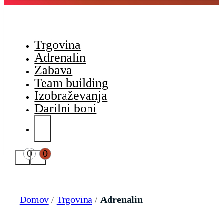
Trgovina
Adrenalin
Zabava
Team building
Izobraževanja
Darilni boni
0
0
Domov
/
Trgovina
/
Adrenalin