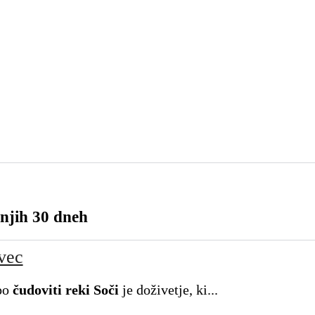
njih 30 dneh
vec
 po
čudoviti reki Soči
je doživetje, ki...