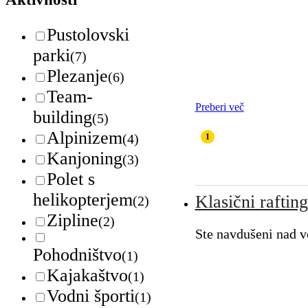
Pustolovski
parki
(7)
Plezanje
(6)
Team-
Preberi več
building
(5)
Alpinizem
(4)
Kanjoning
(3)
Polet s
helikopterjem
Klasični raftin
(2)
Zipline
(2)
Ste navdušeni nad v
Pohodništvo
(1)
Kajakaštvo
(1)
Vodni športi
(1)