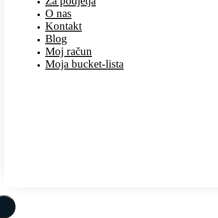
Za podjetja
O nas
Kontakt
Blog
Moj račun
Moja bucket-lista