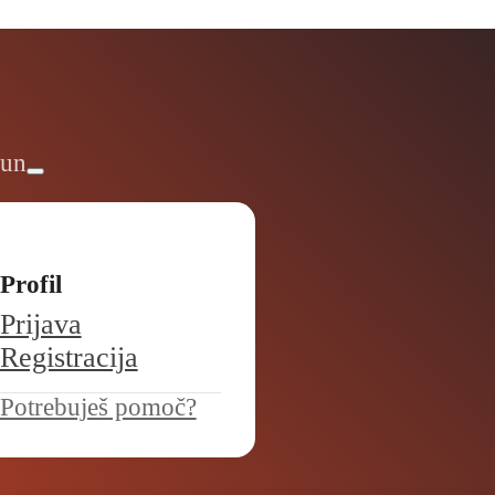
čun
Profil
Prijava
Registracija
Potrebuješ pomoč?