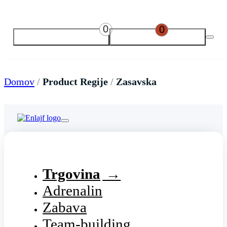
0
0
Domov
/
Product Regije
/
Zasavska
Trgovina
Adrenalin
Zabava
Team-building