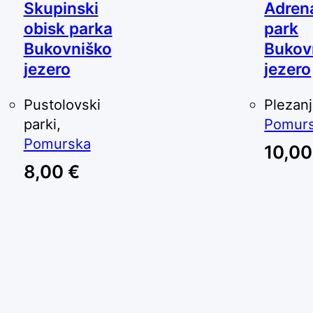
Skupinski
Adrena
obisk parka
park
Bukovniško
Bukov
jezero
jezero
Pustolovski
Plezanj
parki,
Pomur
Pomurska
10,0
8,00
€