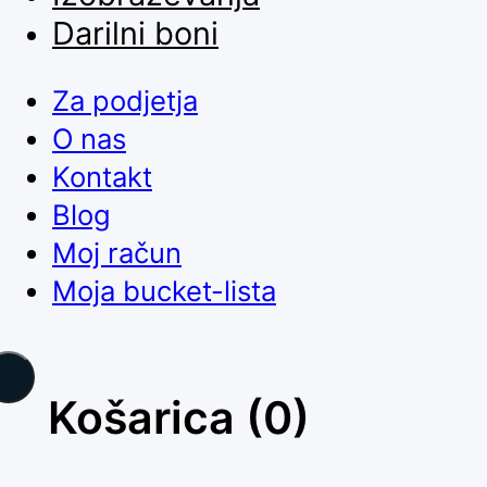
Darilni boni
Za podjetja
O nas
Kontakt
Blog
Moj račun
Moja bucket-lista
Košarica
(0)