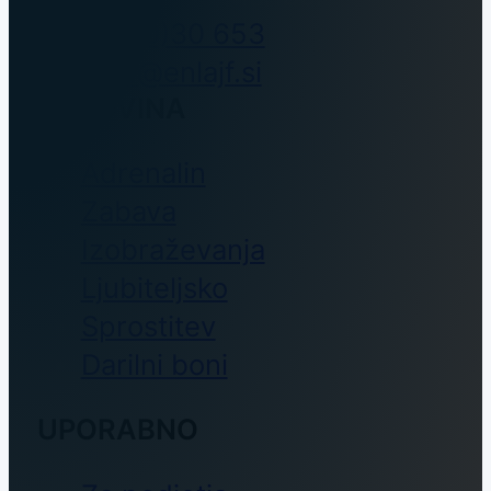
00386 (0)30 653
293
info@enlajf.si
TRGOVINA
Adrenalin
Zabava
Izobraževanja
Ljubiteljsko
Sprostitev
Darilni boni
UPORABNO