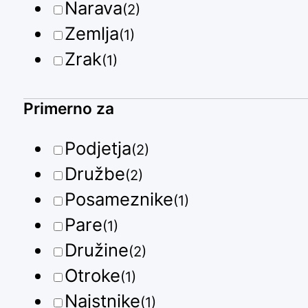
Narava
(2)
Zemlja
(1)
Zrak
(1)
Primerno za
Podjetja
(2)
Družbe
(2)
Posameznike
(1)
Pare
(1)
Družine
(2)
Otroke
(1)
Najstnike
(1)