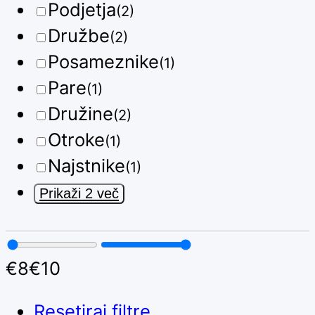
Podjetja
(2)
Družbe
(2)
Posameznike
(1)
Pare
(1)
Družine
(2)
Otroke
(1)
Najstnike
(1)
Prikaži 2 več
€
8
€
10
Resetiraj filtre