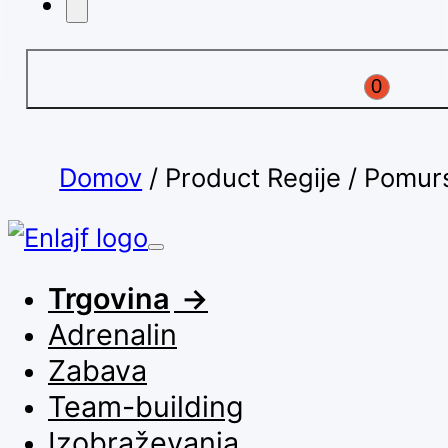
0
Domov
/
Product Regije
/
Pomur
Trgovina
Adrenalin
Zabava
Team-building
Izobraževanja