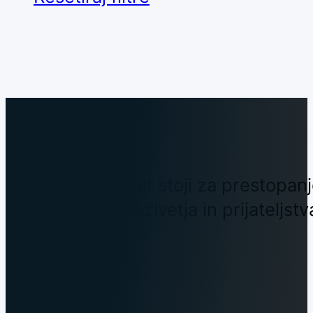
Skupnost Enlajf stoji za prestopanj
nepozabna doživetja in prijateljstv
KONTAKT
Enlajf, Vid Tutek s.p., Tuškova
ulica 17, 2000 Maribor