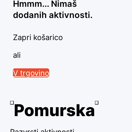
Hmmm... Nimaš
dodanih aktivnosti.
Zapri košarico
ali
V trgovino
Pomurska
Razvrsti aktivnosti