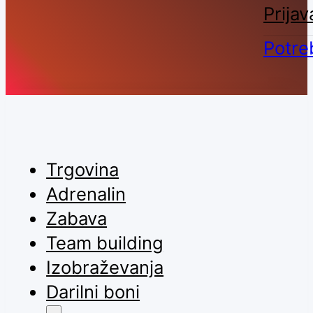
Prijav
Potre
Trgovina
Adrenalin
Zabava
Team building
Izobraževanja
Darilni boni