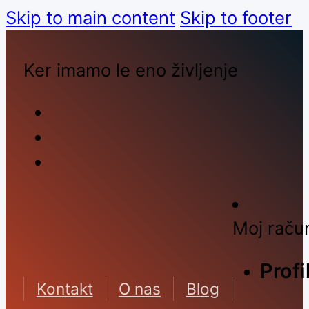
Skip to main content
Skip to footer
Ker imamo le eno življenje
Moj raču
Profi
Kontakt
O nas
Blog