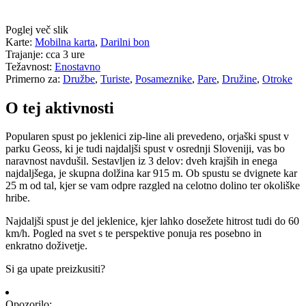
Poglej več slik
Karte:
Mobilna karta
,
Darilni bon
Trajanje:
cca 3 ure
Težavnost:
Enostavno
Primerno za:
Družbe
,
Turiste
,
Posameznike
,
Pare
,
Družine
,
Otroke
O tej aktivnosti
Popularen spust po jeklenici zip-line ali prevedeno, orjaški spust v
parku Geoss, ki je tudi najdaljši spust v osrednji Sloveniji, vas bo
naravnost navdušil. Sestavljen iz 3 delov: dveh krajših in enega
najdaljšega, je skupna dolžina kar 915 m. Ob spustu se dvignete kar
25 m od tal, kjer se vam odpre razgled na celotno dolino ter okoliške
hribe.
Najdaljši spust je del jeklenice, kjer lahko dosežete hitrost tudi do 60
km/h. Pogled na svet s te perspektive ponuja res posebno in
enkratno doživetje.
Si ga upate preizkusiti?
Opozorilo: