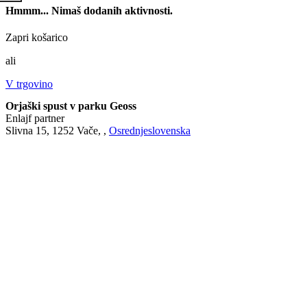
Hmmm... Nimaš dodanih aktivnosti.
Zapri košarico
ali
V trgovino
Orjaški spust v parku Geoss
Enlajf partner
Slivna 15, 1252 Vače, ,
Osrednjeslovenska