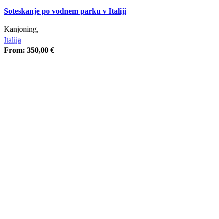
Soteskanje po vodnem parku v Italiji
Kanjoning,
Italija
From:
350,00
€