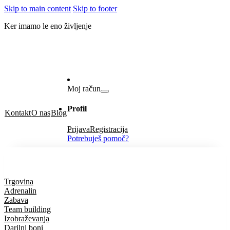
Skip to main content
Skip to footer
Ker imamo le eno življenje
Moj račun
Profil
Kontakt
O nas
Blog
Prijava
Registracija
Potrebuješ pomoč?
Trgovina
Adrenalin
Zabava
Team building
Izobraževanja
Darilni boni