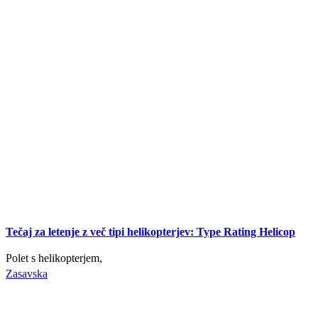
Tečaj za letenje z več tipi helikopterjev: Type Rating Helicop
Polet s helikopterjem,
Zasavska