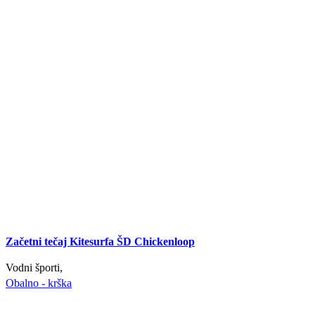
Začetni tečaj Kitesurfa ŠD Chickenloop
Vodni športi,
Obalno - krška