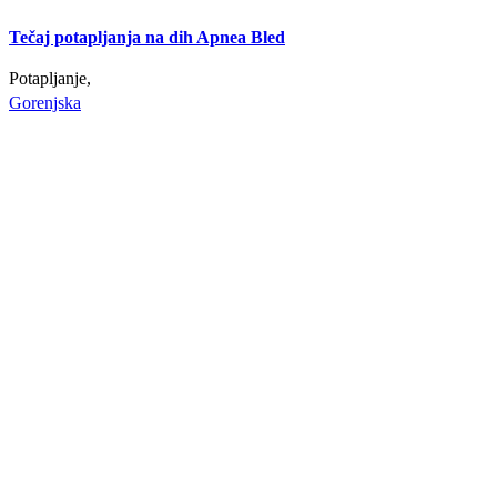
Tečaj potapljanja na dih Apnea Bled
Potapljanje,
Gorenjska