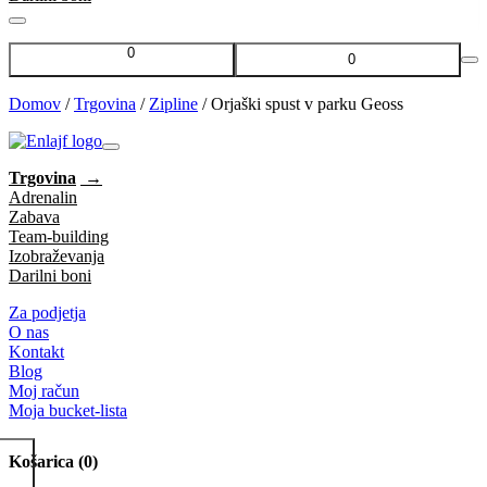
0
0
Domov
/
Trgovina
/
Zipline
/
Orjaški spust v parku Geoss
Trgovina
Adrenalin
Zabava
Team-building
Izobraževanja
Darilni boni
Za podjetja
O nas
Kontakt
Blog
Moj račun
Moja bucket-lista
Košarica
(0)