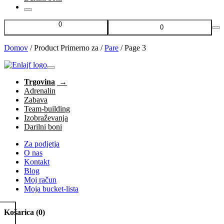
0
0
Domov
/
Product Primerno za
/
Pare
/
Page 3
Trgovina
Adrenalin
Zabava
Team-building
Izobraževanja
Darilni boni
Za podjetja
O nas
Kontakt
Blog
Moj račun
Moja bucket-lista
Košarica
(0)