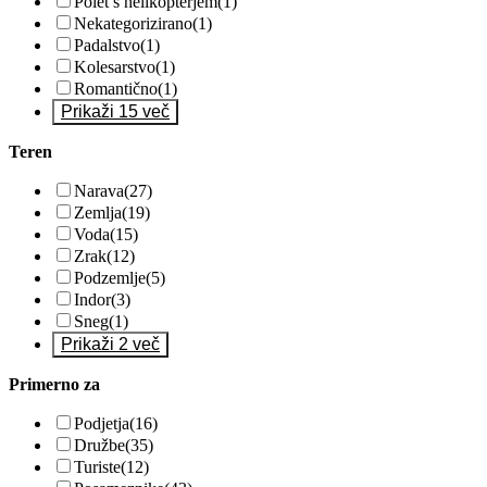
Polet s helikopterjem
(1)
Nekategorizirano
(1)
Padalstvo
(1)
Kolesarstvo
(1)
Romantično
(1)
Prikaži 15 več
Teren
Narava
(27)
Zemlja
(19)
Voda
(15)
Zrak
(12)
Podzemlje
(5)
Indor
(3)
Sneg
(1)
Prikaži 2 več
Primerno za
Podjetja
(16)
Družbe
(35)
Turiste
(12)