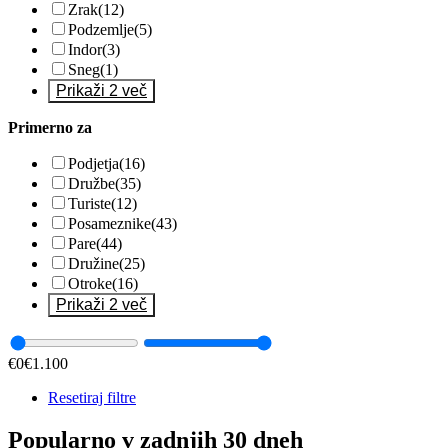
Zrak
(12)
Podzemlje
(5)
Indor
(3)
Sneg
(1)
Prikaži 2 več
Primerno za
Podjetja
(16)
Družbe
(35)
Turiste
(12)
Posameznike
(43)
Pare
(44)
Družine
(25)
Otroke
(16)
Prikaži 2 več
€
0
€
1.100
Resetiraj filtre
Popularno v zadnjih 30 dneh