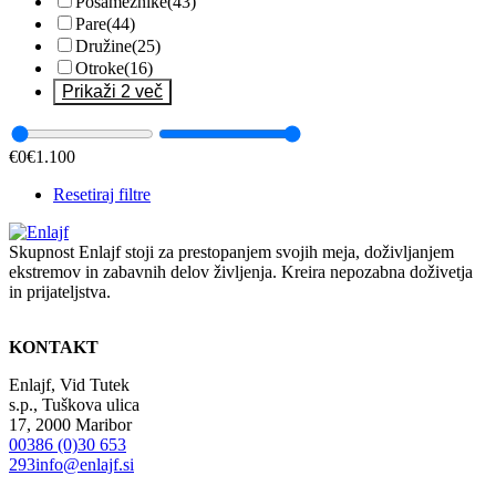
Posameznike
(43)
Pare
(44)
Družine
(25)
Otroke
(16)
Prikaži 2 več
€
0
€
1.100
Resetiraj filtre
Skupnost Enlajf stoji za prestopanjem svojih meja, doživljanjem
ekstremov in zabavnih delov življenja. Kreira nepozabna doživetja
in prijateljstva.
KONTAKT
Enlajf, Vid Tutek
s.p., Tuškova ulica
17, 2000 Maribor
00386 (0)30 653
293
info@enlajf.si