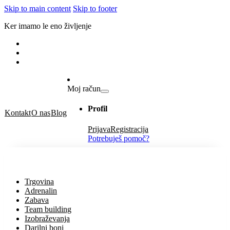
Skip to main content
Skip to footer
Ker imamo le eno življenje
Moj račun
Profil
Kontakt
O nas
Blog
Prijava
Registracija
Potrebuješ pomoč?
Trgovina
Adrenalin
Zabava
Team building
Izobraževanja
Darilni boni