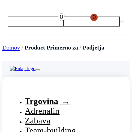
0
0
Domov
/
Product Primerno za
/
Podjetja
Trgovina
Adrenalin
Zabava
Team-building