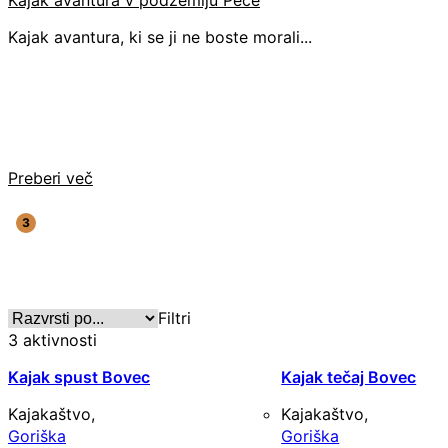
Kajak avantura v podzemlju Pece
Kajak avantura, ki se ji ne boste morali...
Preberi več
Filtri
3
aktivnosti
Kajak spust Bovec
Kajak tečaj Bovec
Kajakaštvo,
Kajakaštvo,
Goriška
Goriška