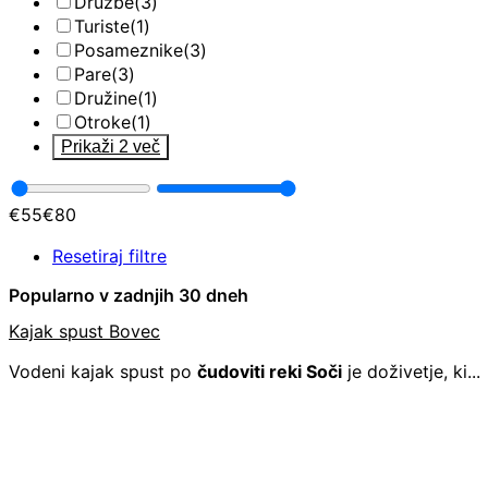
Družbe
(3)
Turiste
(1)
Posameznike
(3)
Pare
(3)
Družine
(1)
Otroke
(1)
Prikaži 2 več
€
55
€
80
Resetiraj filtre
Popularno v zadnjih 30 dneh
Kajak spust Bovec
Vodeni kajak spust po
čudoviti reki Soči
je doživetje, ki...