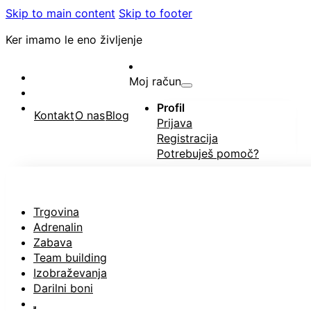
Skip to main content
Skip to footer
Ker imamo le eno življenje
Moj račun
Profil
Kontakt
O nas
Blog
Prijava
Registracija
Potrebuješ pomoč?
Trgovina
Adrenalin
Zabava
Team building
Izobraževanja
Darilni boni