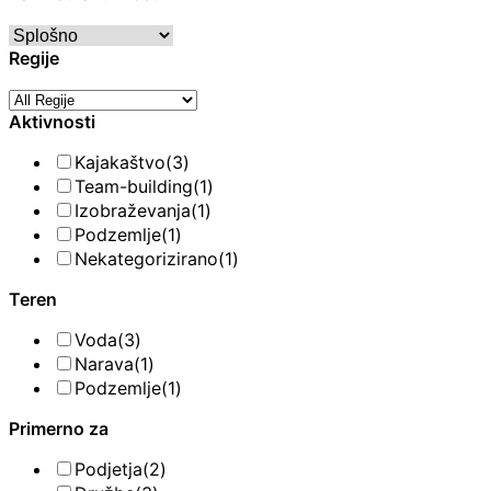
Regije
Aktivnosti
Kajakaštvo
(3)
Team-building
(1)
Izobraževanja
(1)
Podzemlje
(1)
Nekategorizirano
(1)
Teren
Voda
(3)
Narava
(1)
Podzemlje
(1)
Primerno za
Podjetja
(2)