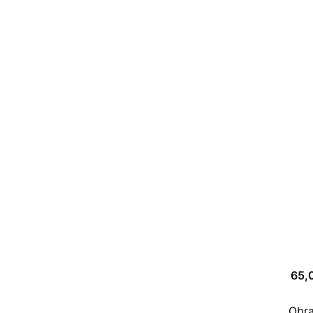
65,
Obra