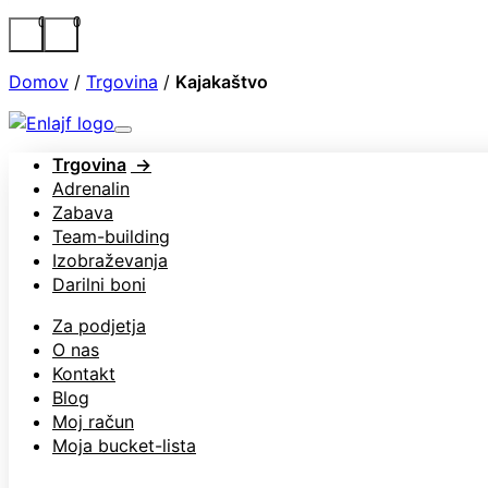
0
0
Domov
/
Trgovina
/
Kajakaštvo
Trgovina
Adrenalin
Zabava
Team-building
Izobraževanja
Darilni boni
Za podjetja
O nas
Kontakt
Blog
Moj račun
Moja bucket-lista